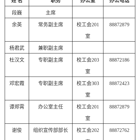
姓 名
职务
办公室
办公电话
段巍
主席
余英
常务副主席
校工会201
88872879
室
杨君武
兼职副主席
杜汉文
专职
副主席
校工会203
88872186
室
邓宏霞
专职
副主席
校工会303
88872423
室
谭郑霄
办公室主任
校工会201
88872879
室
谢俊
组织宣传部部长
校工会202
88872762