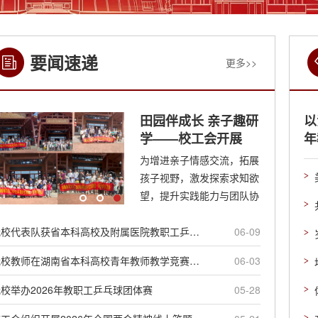
要闻速递
更多>>
田园伴成长 亲子趣研
以
学——校工会开展
年
2026年美好生活讲堂
为增进亲子情感交流，拓展
·亲子研学活动
孩子视野，激发探索求知欲
望，提升实践能力与团队协
作能力， 6 月 6 日，校工
会精心组织 200 余户教职
我校代表队获省本科高校及附属医院教职工乒乓球团体赛亚军
06-09
工家庭，前往宁乡市稻花香
我校教师在湖南省本科高校青年教师教学竞赛中斩获佳绩
06-03
里农耕文化园开展田园体验
亲子研学活动，让大家在自
校举办2026年教职工乒乓球团体赛
05-28
然田园中体验劳作、乐享陪